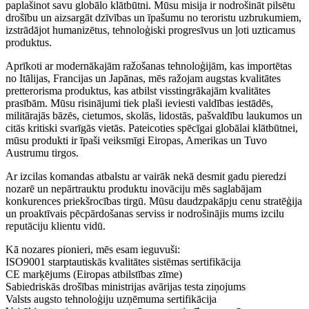
paplašinot savu globālo klātbūtni. Mūsu misija ir nodrošināt pilsētu
drošību un aizsargāt dzīvības un īpašumu no teroristu uzbrukumiem,
izstrādājot humanizētus, tehnoloģiski progresīvus un ļoti uzticamus
produktus.
Aprīkoti ar modernākajām ražošanas tehnoloģijām, kas importētas
no Itālijas, Francijas un Japānas, mēs ražojam augstas kvalitātes
pretterorisma produktus, kas atbilst visstingrākajām kvalitātes
prasībām. Mūsu risinājumi tiek plaši ieviesti valdības iestādēs,
militārajās bāzēs, cietumos, skolās, lidostās, pašvaldību laukumos un
citās kritiski svarīgās vietās. Pateicoties spēcīgai globālai klātbūtnei,
mūsu produkti ir īpaši veiksmīgi Eiropas, Amerikas un Tuvo
Austrumu tirgos.
Ar izcilas komandas atbalstu ar vairāk nekā desmit gadu pieredzi
nozarē un nepārtrauktu produktu inovāciju mēs saglabājam
konkurences priekšrocības tirgū. Mūsu daudzpakāpju cenu stratēģija
un proaktīvais pēcpārdošanas serviss ir nodrošinājis mums izcilu
reputāciju klientu vidū.
Kā nozares pionieri, mēs esam ieguvuši:
ISO9001 starptautiskās kvalitātes sistēmas sertifikācija
CE marķējums (Eiropas atbilstības zīme)
Sabiedriskās drošības ministrijas avārijas testa ziņojums
Valsts augsto tehnoloģiju uzņēmuma sertifikācija