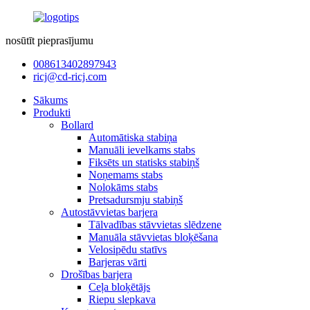
nosūtīt pieprasījumu
008613402897943
ricj@cd-ricj.com
Sākums
Produkti
Bollard
Automātiska stabiņa
Manuāli ievelkams stabs
Fiksēts un statisks stabiņš
Noņemams stabs
Nolokāms stabs
Pretsadursmju stabiņš
Autostāvvietas barjera
Tālvadības stāvvietas slēdzene
Manuāla stāvvietas bloķēšana
Velosipēdu statīvs
Barjeras vārti
Drošības barjera
Ceļa bloķētājs
Riepu slepkava