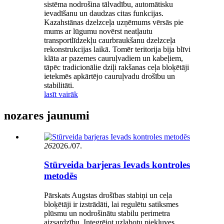
sistēma nodrošina tālvadību, automātisku
ievadīšanu un daudzas citas funkcijas.
Kazahstānas dzelzceļa uzņēmums vērsās pie
mums ar lūgumu novērst neatļautu
transportlīdzekļu caurbraukšanu dzelzceļa
rekonstrukcijas laikā. Tomēr teritorija bija blīvi
klāta ar pazemes cauruļvadiem un kabeļiem,
tāpēc tradicionālie dziļi rakšanas ceļa bloķētāji
ietekmēs apkārtējo cauruļvadu drošību un
stabilitāti.
lasīt vairāk
nozares jaunumi
26
2026./07.
Stūrveida barjeras Ievads kontroles
metodēs
Pārskats Augstas drošības stabiņi un ceļa
bloķētāji ir izstrādāti, lai regulētu satiksmes
plūsmu un nodrošinātu stabilu perimetra
aizsardzību. Integrējot uzlabotu piekļuves