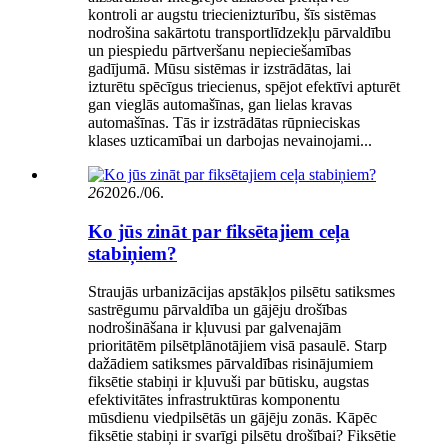
kontroli ar augstu triecienizturību, šīs sistēmas
nodrošina sakārtotu transportlīdzekļu pārvaldību
un piespiedu pārtveršanu nepieciešamības
gadījumā. Mūsu sistēmas ir izstrādātas, lai
izturētu spēcīgus triecienus, spējot efektīvi apturēt
gan vieglās automašīnas, gan lielas kravas
automašīnas. Tās ir izstrādātas rūpnieciskas
klases uzticamībai un darbojas nevainojami...
26
2026./06.
Ko jūs zināt par fiksētajiem ceļa
stabiņiem?
Straujās urbanizācijas apstākļos pilsētu satiksmes
sastrēgumu pārvaldība un gājēju drošības
nodrošināšana ir kļuvusi par galvenajām
prioritātēm pilsētplānotājiem visā pasaulē. Starp
dažādiem satiksmes pārvaldības risinājumiem
fiksētie stabiņi ir kļuvuši par būtisku, augstas
efektivitātes infrastruktūras komponentu
mūsdienu viedpilsētās un gājēju zonās. Kāpēc
fiksētie stabiņi ir svarīgi pilsētu drošībai? Fiksētie