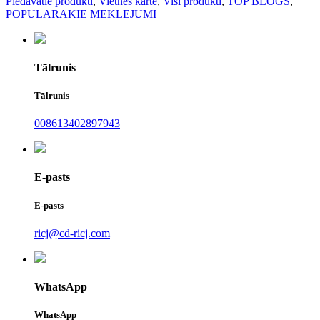
Piedāvātie produkti
,
Vietnes karte
,
Visi produkti
,
TOP BLOGS
,
POPULĀRĀKIE MEKLĒJUMI
Tālrunis
Tālrunis
008613402897943
E-pasts
E-pasts
ricj@cd-ricj.com
WhatsApp
WhatsApp