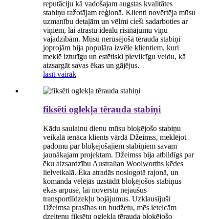
reputāciju kā vadošajam augstas kvalitātes
stabiņu ražotājam reģionā. Klienti novērtēja mūsu
uzmanību detaļām un vēlmi cieši sadarboties ar
viņiem, lai atrastu ideālu risinājumu viņu
vajadzībām. Mūsu nerūsējošā tērauda stabiņi
joprojām bija populāra izvēle klientiem, kuri
meklē izturīgu un estētiski pievilcīgu veidu, kā
aizsargāt savas ēkas un gājējus.
lasīt vairāk
fiksēti oglekļa tērauda stabiņi
Kādu saulainu dienu mūsu bloķējošo stabiņu
veikalā ienāca klients vārdā Džeimss, meklējot
padomu par bloķējošajiem stabiņiem savam
jaunākajam projektam. Džeimss bija atbildīgs par
ēku aizsardzību Australian Woolworths ķēdes
lielveikalā. Ēka atradās noslogotā rajonā, un
komanda vēlējās uzstādīt bloķējošos stabiņus
ēkas ārpusē, lai novērstu nejaušus
transportlīdzekļu bojājumus. Uzklausījuši
Džeimsa prasības un budžetu, mēs ieteicām
dzeltenu fiksētu oglekļa tērauda bloķējošo