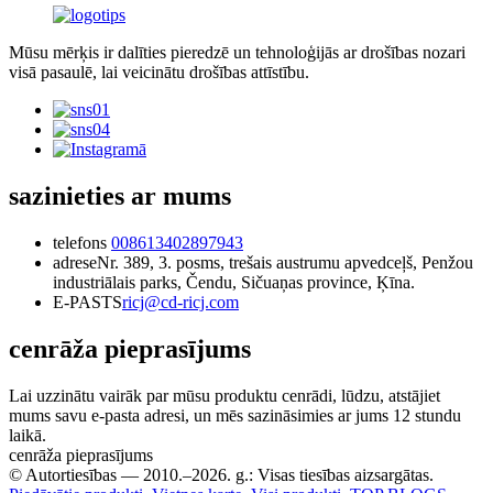
Mūsu mērķis ir dalīties pieredzē un tehnoloģijās ar drošības nozari
visā pasaulē, lai veicinātu drošības attīstību.
sazinieties ar mums
telefons
008613402897943
adrese
Nr. 389, 3. posms, trešais austrumu apvedceļš, Penžou
industriālais parks, Čendu, Sičuaņas province, Ķīna.
E-PASTS
ricj@cd-ricj.com
cenrāža pieprasījums
Lai uzzinātu vairāk par mūsu produktu cenrādi, lūdzu, atstājiet
mums savu e-pasta adresi, un mēs sazināsimies ar jums 12 stundu
laikā.
cenrāža pieprasījums
© Autortiesības — 2010.–2026. g.: Visas tiesības aizsargātas.