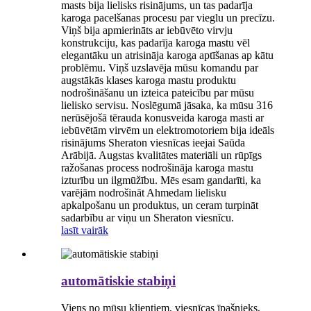
masts bija lielisks risinājums, un tas padarīja
karoga pacelšanas procesu par vieglu un precīzu.
Viņš bija apmierināts ar iebūvēto virvju
konstrukciju, kas padarīja karoga mastu vēl
elegantāku un atrisināja karoga aptīšanas ap kātu
problēmu. Viņš uzslavēja mūsu komandu par
augstākās klases karoga mastu produktu
nodrošināšanu un izteica pateicību par mūsu
lielisko servisu. Noslēgumā jāsaka, ka mūsu 316
nerūsējošā tērauda konusveida karoga masti ar
iebūvētām virvēm un elektromotoriem bija ideāls
risinājums Sheraton viesnīcas ieejai Saūda
Arābijā. Augstas kvalitātes materiāli un rūpīgs
ražošanas process nodrošināja karoga mastu
izturību un ilgmūžību. Mēs esam gandarīti, ka
varējām nodrošināt Ahmedam lielisku
apkalpošanu un produktus, un ceram turpināt
sadarbību ar viņu un Sheraton viesnīcu.
lasīt vairāk
automātiskie stabiņi
Viens no mūsu klientiem, viesnīcas īpašnieks,