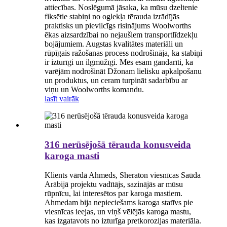
attiecības. Noslēgumā jāsaka, ka mūsu dzeltenie
fiksētie stabiņi no oglekļa tērauda izrādījās
praktisks un pievilcīgs risinājums Woolworths
ēkas aizsardzībai no nejaušiem transportlīdzekļu
bojājumiem. Augstas kvalitātes materiāli un
rūpīgais ražošanas process nodrošināja, ka stabiņi
ir izturīgi un ilgmūžīgi. Mēs esam gandarīti, ka
varējām nodrošināt Džonam lielisku apkalpošanu
un produktus, un ceram turpināt sadarbību ar
viņu un Woolworths komandu.
lasīt vairāk
316 nerūsējošā tērauda konusveida
karoga masti
Klients vārdā Ahmeds, Sheraton viesnīcas Saūda
Arābijā projektu vadītājs, sazinājās ar mūsu
rūpnīcu, lai interesētos par karoga mastiem.
Ahmedam bija nepieciešams karoga statīvs pie
viesnīcas ieejas, un viņš vēlējās karoga mastu,
kas izgatavots no izturīga pretkorozijas materiāla.