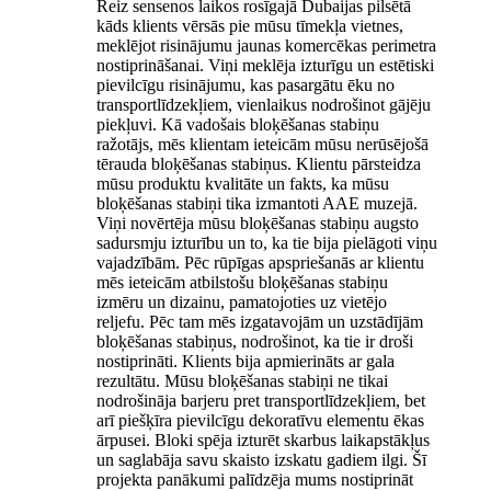
Reiz sensenos laikos rosīgajā Dubaijas pilsētā
kāds klients vērsās pie mūsu tīmekļa vietnes,
meklējot risinājumu jaunas komercēkas perimetra
nostiprināšanai. Viņi meklēja izturīgu un estētiski
pievilcīgu risinājumu, kas pasargātu ēku no
transportlīdzekļiem, vienlaikus nodrošinot gājēju
piekļuvi. Kā vadošais bloķēšanas stabiņu
ražotājs, mēs klientam ieteicām mūsu nerūsējošā
tērauda bloķēšanas stabiņus. Klientu pārsteidza
mūsu produktu kvalitāte un fakts, ka mūsu
bloķēšanas stabiņi tika izmantoti AAE muzejā.
Viņi novērtēja mūsu bloķēšanas stabiņu augsto
sadursmju izturību un to, ka tie bija pielāgoti viņu
vajadzībām. Pēc rūpīgas apspriešanās ar klientu
mēs ieteicām atbilstošu bloķēšanas stabiņu
izmēru un dizainu, pamatojoties uz vietējo
reljefu. Pēc tam mēs izgatavojām un uzstādījām
bloķēšanas stabiņus, nodrošinot, ka tie ir droši
nostiprināti. Klients bija apmierināts ar gala
rezultātu. Mūsu bloķēšanas stabiņi ne tikai
nodrošināja barjeru pret transportlīdzekļiem, bet
arī piešķīra pievilcīgu dekoratīvu elementu ēkas
ārpusei. Bloki spēja izturēt skarbus laikapstākļus
un saglabāja savu skaisto izskatu gadiem ilgi. Šī
projekta panākumi palīdzēja mums nostiprināt