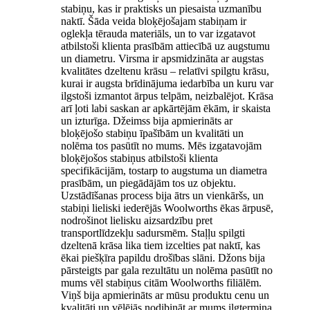
stabiņu, kas ir praktisks un piesaista uzmanību
naktī. Šāda veida bloķējošajam stabiņam ir
oglekļa tērauda materiāls, un to var izgatavot
atbilstoši klienta prasībām attiecībā uz augstumu
un diametru. Virsma ir apsmidzināta ar augstas
kvalitātes dzeltenu krāsu – relatīvi spilgtu krāsu,
kurai ir augsta brīdinājuma iedarbība un kuru var
ilgstoši izmantot ārpus telpām, neizbalējot. Krāsa
arī ļoti labi saskan ar apkārtējām ēkām, ir skaista
un izturīga. Džeimss bija apmierināts ar
bloķējošo stabiņu īpašībām un kvalitāti un
nolēma tos pasūtīt no mums. Mēs izgatavojām
bloķējošos stabiņus atbilstoši klienta
specifikācijām, tostarp to augstuma un diametra
prasībām, un piegādājām tos uz objektu.
Uzstādīšanas process bija ātrs un vienkāršs, un
stabiņi lieliski iederējās Woolworths ēkas ārpusē,
nodrošinot lielisku aizsardzību pret
transportlīdzekļu sadursmēm. Staļļu spilgti
dzeltenā krāsa lika tiem izcelties pat naktī, kas
ēkai piešķīra papildu drošības slāni. Džons bija
pārsteigts par gala rezultātu un nolēma pasūtīt no
mums vēl stabiņus citām Woolworths filiālēm.
Viņš bija apmierināts ar mūsu produktu cenu un
kvalitāti un vēlējās nodibināt ar mums ilgtermiņa