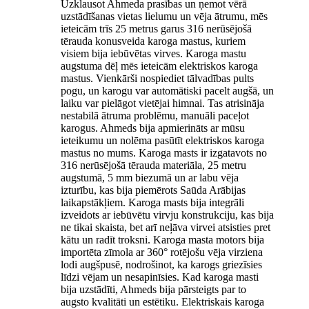
Uzklausot Ahmeda prasības un ņemot vērā
uzstādīšanas vietas lielumu un vēja ātrumu, mēs
ieteicām trīs 25 metrus garus 316 nerūsējošā
tērauda konusveida karoga mastus, kuriem
visiem bija iebūvētas virves. Karoga mastu
augstuma dēļ mēs ieteicām elektriskos karoga
mastus. Vienkārši nospiediet tālvadības pults
pogu, un karogu var automātiski pacelt augšā, un
laiku var pielāgot vietējai himnai. Tas atrisināja
nestabilā ātruma problēmu, manuāli paceļot
karogus. Ahmeds bija apmierināts ar mūsu
ieteikumu un nolēma pasūtīt elektriskos karoga
mastus no mums. Karoga masts ir izgatavots no
316 nerūsējošā tērauda materiāla, 25 metru
augstumā, 5 mm biezumā un ar labu vēja
izturību, kas bija piemērots Saūda Arābijas
laikapstākļiem. Karoga masts bija integrāli
izveidots ar iebūvētu virvju konstrukciju, kas bija
ne tikai skaista, bet arī neļāva virvei atsisties pret
kātu un radīt troksni. Karoga masta motors bija
importēta zīmola ar 360° rotējošu vēja virziena
lodi augšpusē, nodrošinot, ka karogs griezīsies
līdzi vējam un nesapinīsies. Kad karoga masti
bija uzstādīti, Ahmeds bija pārsteigts par to
augsto kvalitāti un estētiku. Elektriskais karoga