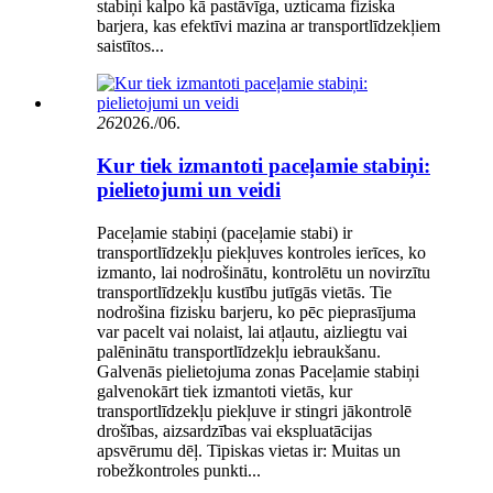
stabiņi kalpo kā pastāvīga, uzticama fiziska
barjera, kas efektīvi mazina ar transportlīdzekļiem
saistītos...
26
2026./06.
Kur tiek izmantoti paceļamie stabiņi:
pielietojumi un veidi
Paceļamie stabiņi (paceļamie stabi) ir
transportlīdzekļu piekļuves kontroles ierīces, ko
izmanto, lai nodrošinātu, kontrolētu un novirzītu
transportlīdzekļu kustību jutīgās vietās. Tie
nodrošina fizisku barjeru, ko pēc pieprasījuma
var pacelt vai nolaist, lai atļautu, aizliegtu vai
palēninātu transportlīdzekļu iebraukšanu.
Galvenās pielietojuma zonas Paceļamie stabiņi
galvenokārt tiek izmantoti vietās, kur
transportlīdzekļu piekļuve ir stingri jākontrolē
drošības, aizsardzības vai ekspluatācijas
apsvērumu dēļ. Tipiskas vietas ir: Muitas un
robežkontroles punkti...