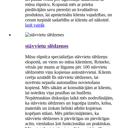
mūsu rūpnīcu. Kopumā mēs ar prieku
piedāvājām savu pieredzi un kvalitatīvus
produktus, lai apmierinātu klienta vajadzības, un
ceram turpināt sadarbību ar klientu arī nākotnē.
lasīt vairāk
stāvvietu slēdzenes
Mūsu rūpnīca specializējas stāvvietu slēdzeņu
eksportā, un viens no mūsu klientiem, Reineke,
vērsās pie mums ar lūgumu pēc 100 stāvvietu
slēdzenēm viņu kopienas autostāvvietai. Klients
cerēja uzstādīt šīs stāvvietu slēdzenes, lai
novērstu nejaušu automašīnu novietošanu
kopienā. Mēs sākām ar konsultācijām ar klientu,
lai noteiktu viņa prasības un budžetu.
Nepārtrauktas diskusijas laikā mēs nodrošinājām,
ka stāvvietu slēdzenes un logotipa izmērs, krāsa,
materiāls un izskats lieliski atbilst kopienas
kopējam stilam. Mēs pārliecinājāmies, ka
stāvvietu slēdzenes ir pievilcīgas un pievilcīgas
acīm, vienlaikus ļoti funkcionālas un praktiskas.