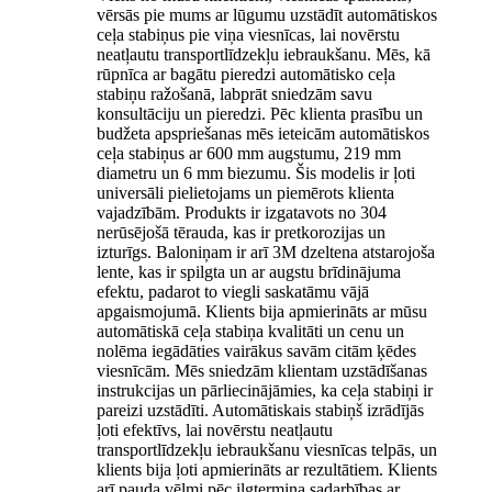
vērsās pie mums ar lūgumu uzstādīt automātiskos
ceļa stabiņus pie viņa viesnīcas, lai novērstu
neatļautu transportlīdzekļu iebraukšanu. Mēs, kā
rūpnīca ar bagātu pieredzi automātisko ceļa
stabiņu ražošanā, labprāt sniedzām savu
konsultāciju un pieredzi. Pēc klienta prasību un
budžeta apspriešanas mēs ieteicām automātiskos
ceļa stabiņus ar 600 mm augstumu, 219 mm
diametru un 6 mm biezumu. Šis modelis ir ļoti
universāli pielietojams un piemērots klienta
vajadzībām. Produkts ir izgatavots no 304
nerūsējošā tērauda, ​​kas ir pretkorozijas un
izturīgs. Baloniņam ir arī 3M dzeltena atstarojoša
lente, kas ir spilgta un ar augstu brīdinājuma
efektu, padarot to viegli saskatāmu vājā
apgaismojumā. Klients bija apmierināts ar mūsu
automātiskā ceļa stabiņa kvalitāti un cenu un
nolēma iegādāties vairākus savām citām ķēdes
viesnīcām. Mēs sniedzām klientam uzstādīšanas
instrukcijas un pārliecinājāmies, ka ceļa stabiņi ir
pareizi uzstādīti. Automātiskais stabiņš izrādījās
ļoti efektīvs, lai novērstu neatļautu
transportlīdzekļu iebraukšanu viesnīcas telpās, un
klients bija ļoti apmierināts ar rezultātiem. Klients
arī pauda vēlmi pēc ilgtermiņa sadarbības ar