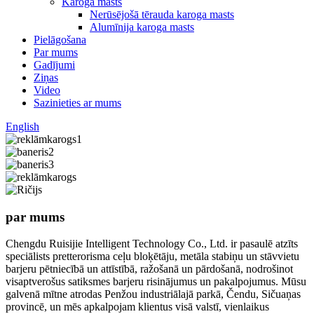
Karoga masts
Nerūsējošā tērauda karoga masts
Alumīnija karoga masts
Pielāgošana
Par mums
Gadījumi
Ziņas
Video
Sazinieties ar mums
English
par mums
Chengdu Ruisijie Intelligent Technology Co., Ltd. ir pasaulē atzīts
speciālists pretterorisma ceļu bloķētāju, metāla stabiņu un stāvvietu
barjeru pētniecībā un attīstībā, ražošanā un pārdošanā, nodrošinot
visaptverošus satiksmes barjeru risinājumus un pakalpojumus. Mūsu
galvenā mītne atrodas Penžou industriālajā parkā, Čendu, Sičuaņas
provincē, un mēs apkalpojam klientus visā valstī, vienlaikus