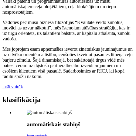
Vairāki patenti un programmatūras autortiesības uz mūsu
automātiskajiem ceļa bloķētājiem, ceļa bloķētājiem un riepu
nosprostotājiem.
Vadoties pēc mūsu biznesa filozofijas “Kvalitāte veido zīmolus,
inovācijas uzvar nākotni”, mēs īstenojam attīstības stratēģiju, kas ir:
uz tirgu orientēta, uz talantiem balstīta, ar kapitālu atbalstīta, zīmolu
vadoša.
Mēs joprojām esam apņēmušies ievērot zinātniskus jauninājumus un
uz cilvēku orientētu attīstību, cenšoties izveidot pasaules līmeņa ceļu
barjeru zīmolu. Šajā dinamiskajā, bet sakārtotajā tirgus vidē mēs
patiesi ceram uz ilgstošu partnerattiecību izveidi ar jauniem un
esošiem klientiem visā pasaulē. Sadarbosimies ar RICJ, lai kopā
radītu spožu nākotni.
lasīt vairāk
klasifikācija
automātiskais stabiņš