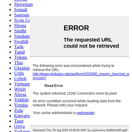
Slovenian
Somali
Samoan
Scots Gaelic
Shona
Sindhi
Sundanese
Swahili
Tajik
Tamil
Telugu
Thai
Ukrainian
Urdu
Uzbek
Vietnamese
Welsh
Xhosa
Yiddish
Yoruba
Zulu
Kinyarwanda
Tatar
Oriya
Turkmen