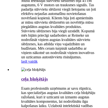
Mūsu ieteiktajai stāvvietu slēdzenei bija 45 cm
augstums, 6 V motors un trauksmes signāls. Tas
padarīja stāvvietu slēdzeni viegli lietojamu un ļoti
efektīvu nejaušas automašīnu novietošanas
novēršanā kopienā. Klients bija ļoti apmierināts
ar mūsu stāvvietu slēdzenēm un novērtēja mūsu
piegādātos augstas kvalitātes produktus.
Stāvvietu slēdzenes bija viegli uzstādīt. Kopumā
mēs bijām priecīgi sadarboties ar Reineke un
nodrošināt viņiem augstas kvalitātes stāvvietu
slēdzenes, kas atbilda viņu vajadzībām un
budžetam. Mēs ceram turpināt sadarbību ar
viņiem nākotnē un nodrošināt viņiem inovatīvus
un uzticamus autostāvvietu risinājumus.
lasīt vairāk
ceļa bloķētājs
Esam profesionāls uzņēmums ar savu rūpnīcu,
kas specializējas augstas kvalitātes ceļa bloķētāju
ražošanā, kuri ir uzticami un izmanto augstas
kvalitātes komponentus, lai nodrošinātu ilgu
kalpošanas laiku. Uzlabotā intelektiskā vadības